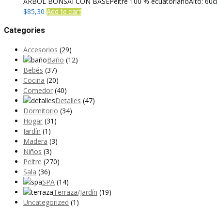
ARBOL BONSAI CON BASEPeltre 100 % ecuatorianoAlto: 6
$
85,30
Add to cart
Categories
Accesorios
(29)
Baño
(12)
Bebés
(37)
Cocina
(20)
Comedor
(40)
Detalles
(47)
Dormitorio
(34)
Hogar
(31)
Jardín
(1)
Madera
(3)
Niños
(3)
Peltre
(270)
Sala
(36)
SPA
(14)
Terraza/Jardín
(19)
Uncategorized
(1)