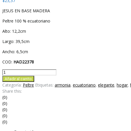
$
23,37
JESUS EN BASE MADERA
Peltre 100 % ecuatoriano
Alto: 12,2cm
Largo: 39,5cm
Ancho: 6,5cm
COD:
HAD22378
JESUS
EN
Añadir al carrito
BASE
Categoría:
Peltre
Etiquetas:
armonia
,
ecuatoriano
,
elegante
,
hogar
,
MADERA
Share this:
cantidad
(0)
(0)
(0)
(0)
(0)