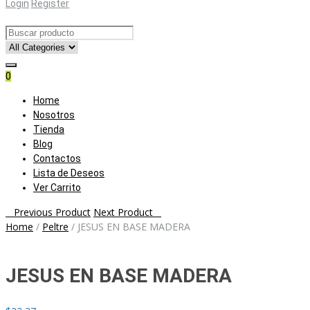
Login
Register
0
Skip
Home
to
Nosotros
content
Tienda
Blog
Contactos
Lista de Deseos
Ver Carrito
Post
Previous Product
Next Product
Home
/
Peltre
/
JESUS EN BASE MADERA
navigation
JESUS EN BASE MADERA