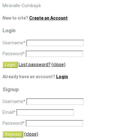
Skip
Miravalle-Cumbayá
to
New to site?
Create an Account
content
Login
Username
*
Password
*
Lost password?
(close)
Already have an account?
Login
Signup
Username
*
Email
*
Password
*
(close)