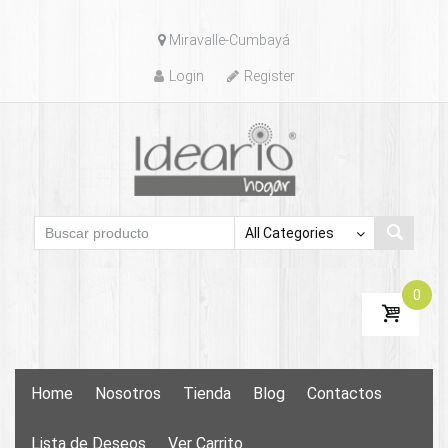
Skip
Miravalle-Cumbayá
to
content
Login
Register
0
Skip
Home
Nosotros
Tienda
Blog
Contactos
to
content
Lista de Deseos
Ver Carrito