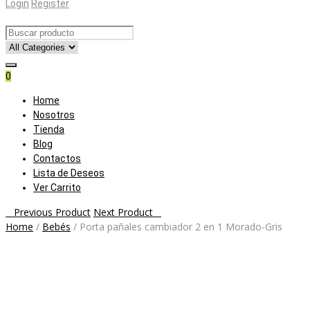
Login
Register
0
Skip
Home
to
Nosotros
content
Tienda
Blog
Contactos
Lista de Deseos
Ver Carrito
Post
Previous Product
Next Product
Home
/
Bebés
/
Porta pañales cambiador 2 en 1 Morado-Gris
navigation