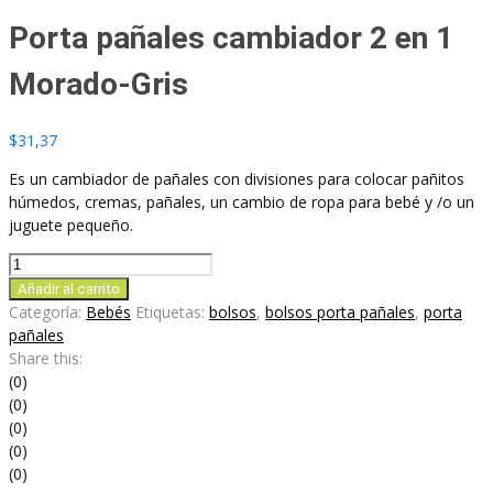
Porta pañales cambiador 2 en 1
Morado-Gris
$
31,37
Es un cambiador de pañales con divisiones para colocar pañitos
húmedos, cremas, pañales, un cambio de ropa para bebé y /o un
juguete pequeño.
Porta
pañales
Añadir al carrito
cambiador
Categoría:
Bebés
Etiquetas:
bolsos
,
bolsos porta pañales
,
porta
2
pañales
en
Share this:
1
(0)
Morado-
(0)
Gris
(0)
cantidad
(0)
(0)