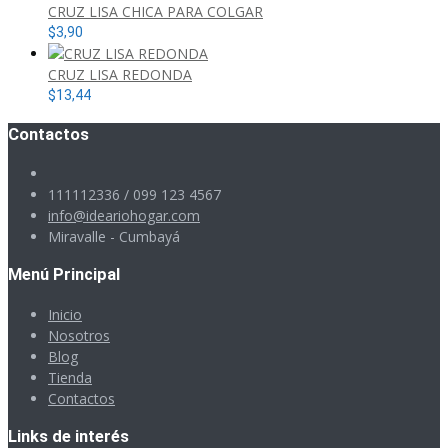
CRUZ LISA CHICA PARA COLGAR
$
3,90
CRUZ LISA REDONDA
$
13,44
Contactos
111112336 / 099 123 4567
info@ideariohogar.com
Miravalle - Cumbayá
Menú Principal
Inicio
Nosotros
Blog
Tienda
Contactos
Links de interés