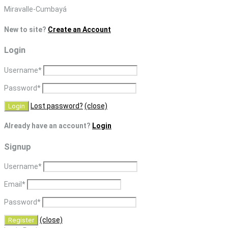
Skip
Miravalle-Cumbayá
to
New to site?
Create an Account
content
Login
Username
*
Password
*
Lost password?
(close)
Already have an account?
Login
Signup
Username
*
Email
*
Password
*
(close)