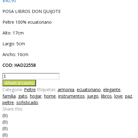
$
40,90
POSA LIBROS DON QUIJOTE
Peltre 100% ecuatoriano
Alto: 17cm
Largo: 5cm
Ancho: 10cm
COD: HAD22558
POSA
LIBROS
Añadir al carrito
DON
Categoría:
Peltre
Etiquetas:
armonia
,
ecuatoriano
,
elegante
,
QUIJOTE
familia
,
gato
,
hogar
,
home
,
instrumentos
,
juego
,
libros
,
love
,
paz
,
cantidad
peltre
,
sofisticado
Share this:
(0)
(0)
(0)
(0)