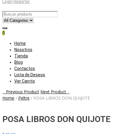
Login
Register
0
Skip
Home
to
Nosotros
content
Tienda
Blog
Contactos
Lista de Deseos
Ver Carrito
Post
Previous Product
Next Product
Home
/
Peltre
/
POSA LIBROS DON QUIJOTE
navigation
POSA LIBROS DON QUIJOTE