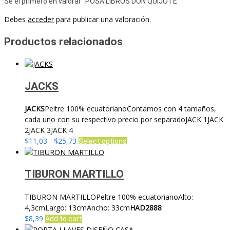
Sé el primero en valorar “POSA LIBROS DON QUIJOTE”
Debes
acceder
para publicar una valoración.
Productos relacionados
JACKS
JACKS
Peltre 100% ecuatorianoContamos con 4 tamaños,
cada uno con su respectivo precio por separadoJACK 1JACK
2JACK 3JACK 4
Rango
Este
$
11,03
-
$
25,73
Select options
de
producto
precios:
tiene
desde
múltiples
TIBURON MARTILLO
$11,03
variantes.
hasta
Las
TIBURON MARTILLOPeltre 100% ecuatorianoAlto:
$25,73
opciones
4,3cmLargo: 13cmAncho: 33cm
HAD2888
se
$
8,39
Add to cart
pueden