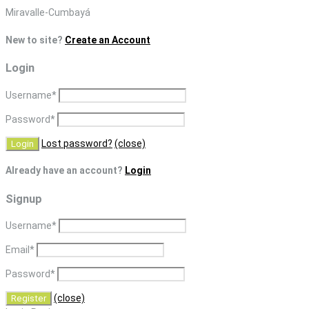
Skip
Miravalle-Cumbayá
to
New to site?
Create an Account
content
Login
Username
*
Password
*
Lost password?
(close)
Already have an account?
Login
Signup
Username
*
Email
*
Password
*
(close)