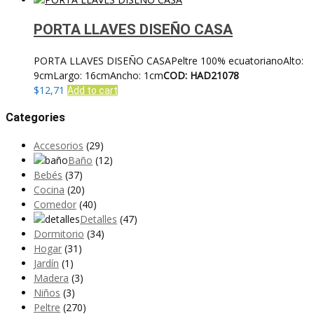
elegir
en
PORTA LLAVES DISEÑO CASA
la
página
PORTA LLAVES DISEÑO CASAPeltre 100% ecuatorianoAlto:
de
9cmLargo: 16cmAncho: 1cm
COD: HAD21078
producto
$
12,71
Add to cart
Categories
Accesorios
(29)
Baño
(12)
Bebés
(37)
Cocina
(20)
Comedor
(40)
Detalles
(47)
Dormitorio
(34)
Hogar
(31)
Jardín
(1)
Madera
(3)
Niños
(3)
Peltre
(270)