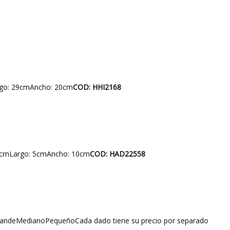
go: 29cmAncho: 20cm
COD: HHI2168
7cmLargo: 5cmAncho: 10cm
COD: HAD22558
andeMedianoPequeñoCada dado tiene su precio por separado