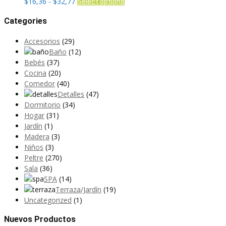
Rango
Este
$
16,36
-
$
32,77
Select options
de
producto
Categories
precios:
tiene
desde
múltiples
Accesorios
(29)
$16,36
variantes.
Baño
(12)
hasta
Las
Bebés
(37)
$32,77
opciones
Cocina
(20)
se
Comedor
(40)
pueden
Detalles
(47)
elegir
Dormitorio
(34)
en
Hogar
(31)
la
Jardín
(1)
página
Madera
(3)
de
Niños
(3)
producto
Peltre
(270)
Sala
(36)
SPA
(14)
Terraza/Jardín
(19)
Uncategorized
(1)
Nuevos Productos