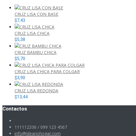
CRUZ LISA CON BASE
$
7,43
CRUZ LISA CHICA
$
5,38
CRUZ BAMBU CHICA
$
5,70
CRUZ LISA CHICA PARA COLGAR
$
3,90
CRUZ LISA REDONDA
$
13,44
Contactos
111112336 / 099 123 4567
info@ideariohogar.com