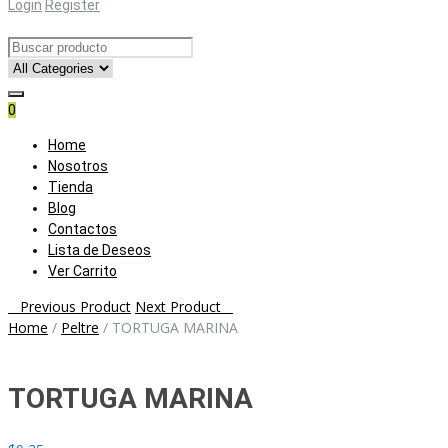
Login
Register
0
Skip
Home
to
Nosotros
content
Tienda
Blog
Contactos
Lista de Deseos
Ver Carrito
Post
Previous Product
Next Product
Home
/
Peltre
/
TORTUGA MARINA
navigation
TORTUGA MARINA