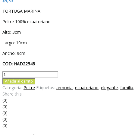
$
9,35
TORTUGA MARINA
Peltre 100% ecuatoriano
Alto: 3cm
Largo: 10cm
Ancho: 9cm
COD: HAD22548
TORTUGA
MARINA
Añadir al carrito
cantidad
Categoría:
Peltre
Etiquetas:
armonia
,
ecuatoriano
,
elegante
,
familia
Share this:
(0)
(0)
(0)
(0)
(0)