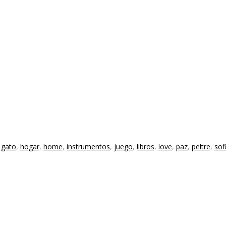
,
gato
,
hogar
,
home
,
instrumentos
,
juego
,
libros
,
love
,
paz
,
peltre
,
sof