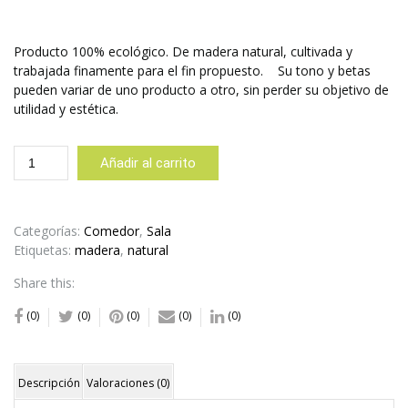
Producto 100% ecológico. De madera natural, cultivada y
trabajada finamente para el fin propuesto. Su tono y betas
pueden variar de uno producto a otro, sin perder su objetivo de
utilidad y estética.
Bandeja
Añadir al carrito
Picaditas
con
asa
cantidad
Categorías:
Comedor
,
Sala
Etiquetas:
madera
,
natural
Share this:
(0)
(0)
(0)
(0)
(0)
Descripción
Valoraciones (0)