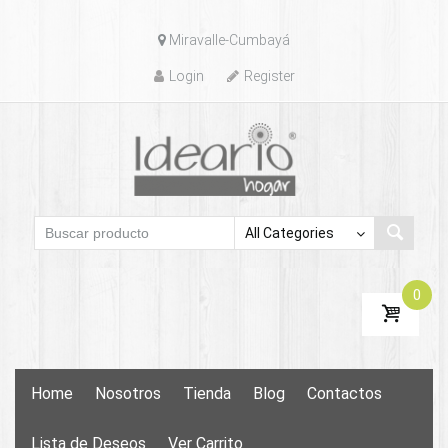
Skip
Miravalle-Cumbayá
to
content
Login
Register
0
Skip
Home
Nosotros
Tienda
Blog
Contactos
to
content
Lista de Deseos
Ver Carrito