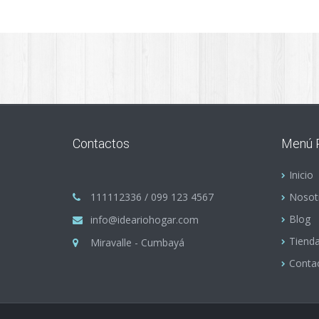
Contactos
Menú P
Inicio
111112336 / 099 123 4567
Nosot
Blog
info@ideariohogar.com
Tiend
Miravalle - Cumbayá
Conta