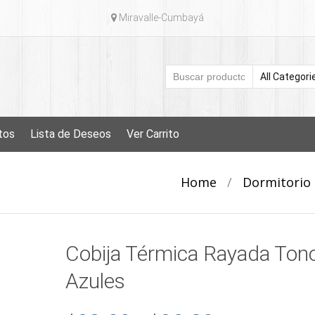
Miravalle-Cumbayá
tos
Lista de Deseos
Ver Carrito
Home
/
Dormitorio
Cobija Térmica Rayada Ton
Azules