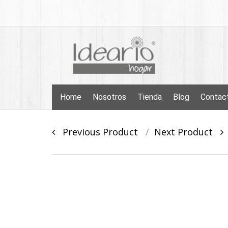
Skip
to
content
Skip
Home
Nosotros
Tienda
Blog
Contac
to
content
Post
Previous Product
Next Product
navigation