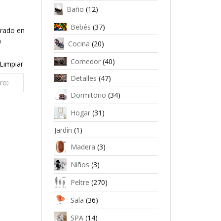
Baño
(12)
Bebés
(37)
orado en
n
Cocina
(20)
Comedor
(40)
Limpiar
Detalles
(47)
Dormitorio
(34)
Hogar
(31)
Jardín
(1)
Madera
(3)
Niños
(3)
Peltre
(270)
Sala
(36)
SPA
(14)