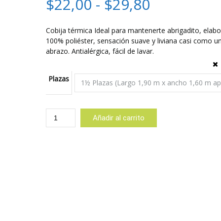
Rango
$
22,00
-
$
29,80
de
Cobija térmica Ideal para mantenerte abrigadito, elab
100% poliéster, sensación suave y liviana casi como u
precios:
abrazo. Antialérgica, fácil de lavar.
desde
Plazas
$22,00
hasta
Cobija
Añadir al carrito
Térmica
$29,80
Rayada
Tonos
Azules
cantidad