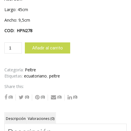
Largo: 45cm
Ancho: 9,5cm
COD: HPN278
PANERA
Añadir al carrito
MEDIANA
LARGA
CON
PATAS
Categoría:
Peltre
#2
Etiquetas:
ecuatoriano
,
peltre
cantidad
Share this:
(0)
(0)
(0)
(0)
(0)
Descripción
Valoraciones (0)