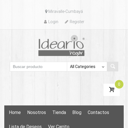
Skip
Miravalle-Cumbayá
to
content
Login
Register
0
Skip
Home
Nosotros
Tienda
Blog
Contactos
to
content
Lista de Deseos
Ver Carrito