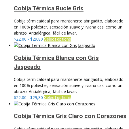
precios:
tiene
desde
múltiples
Cobija Térmica Bucle Gris
$22,00
variantes.
hasta
Las
Cobija térmicaIdeal para mantenerte abrigadito, elaborado
$29,80
opciones
en 100% poliéster, sensación suave y liviana casi como un
se
abrazo. Antialérgica, fácil de lavar.
pueden
Rango
Este
$
22,00
-
$
29,80
Select options
elegir
de
producto
en
precios:
tiene
la
desde
múltiples
Cobija Térmica Blanca con Gris
página
$22,00
variantes.
Jaspeado
de
hasta
Las
producto
$29,80
opciones
Cobija térmicaIdeal para mantenerte abrigadito, elaborado
se
en 100% poliéster, sensación suave y liviana casi como un
pueden
abrazo. Antialérgica, fácil de lavar.
elegir
Rango
Este
$
22,00
-
$
29,80
Select options
en
de
producto
la
precios:
tiene
página
desde
múltiples
Cobija Térmica Gris Claro con Corazones
de
$22,00
variantes.
producto
hasta
Las
Cobija térmicaIdeal para mantenerte abrigadito, elaborado