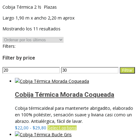
Cobija Térmica 2 ½ Plazas
Largo 1,90 m x ancho 2,20 m aprox
Ordenado
Mostrando los 11 resultados
por
los
Filters:
últimos
Filter by price
Precio
Precio
Filtrar
mínimo
máximo
Cobija Térmica Morada Coqueada
Cobija térmicaIdeal para mantenerte abrigadito, elaborado
en 100% poliéster, sensación suave y liviana casi como un
abrazo. Antialérgica, fácil de lavar.
Rango
Este
$
22,00
-
$
29,80
Select options
de
producto