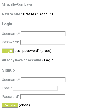
Skip
Miravalle-Cumbayá
to
New to site?
Create an Account
content
Login
Username
*
Password
*
Lost password?
(close)
Already have an account?
Login
Signup
Username
*
Email
*
Password
*
(close)