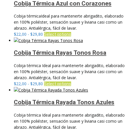
desde
múltiples
Cobija Térmica Azul con Corazones
de
$22,00
variantes.
producto
hasta
Las
Cobija térmicaIdeal para mantenerte abrigadito, elaborado
$29,80
opciones
en 100% poliéster, sensación suave y liviana casi como un
se
abrazo. Antialérgica, fácil de lavar.
pueden
Rango
Este
$
22,00
-
$
29,80
Select options
elegir
de
producto
en
precios:
tiene
la
desde
múltiples
Cobija Térmica Rayas Tonos Rosa
página
$22,00
variantes.
de
hasta
Las
Cobija térmica Ideal para mantenerte abrigadito, elaborado
producto
$29,80
opciones
en 100% poliéster, sensación suave y liviana casi como un
se
abrazo. Antialérgica, fácil de lavar.
pueden
Rango
Este
$
22,00
-
$
29,80
Select options
elegir
de
producto
en
precios:
tiene
la
desde
múltiples
Cobija Térmica Rayada Tonos Azules
página
$22,00
variantes.
de
hasta
Las
Cobija térmica Ideal para mantenerte abrigadito, elaborado
producto
$29,80
opciones
en 100% poliéster, sensación suave y liviana casi como un
se
abrazo. Antialérgica, fácil de lavar.