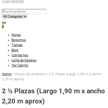
Login
Register
0
Skip
Home
to
Nosotros
content
Tienda
Blog
Contactos
Lista de Deseos
Ver Carrito
Home
/
Plazas del producto
/
2 ½ Plazas (Largo 1,90 m x ancho
2,20 m aprox)
2 ½ Plazas (Largo 1,90 m x ancho
2,20 m aprox)