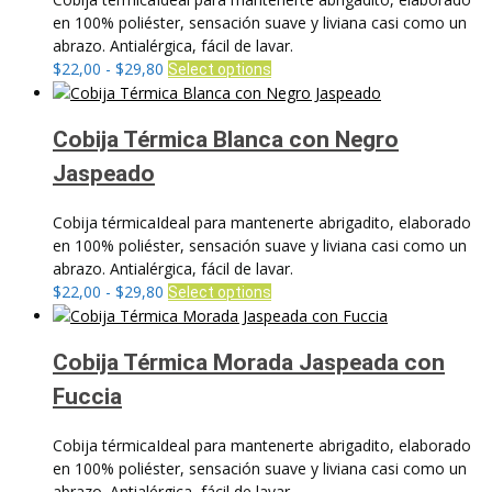
$29,80
opciones
en 100% poliéster, sensación suave y liviana casi como un
se
abrazo. Antialérgica, fácil de lavar.
pueden
Rango
Este
$
22,00
-
$
29,80
Select options
elegir
de
producto
en
precios:
tiene
la
desde
múltiples
Cobija Térmica Blanca con Negro
página
$22,00
variantes.
Jaspeado
de
hasta
Las
producto
$29,80
opciones
Cobija térmicaIdeal para mantenerte abrigadito, elaborado
se
en 100% poliéster, sensación suave y liviana casi como un
pueden
abrazo. Antialérgica, fácil de lavar.
elegir
Rango
Este
$
22,00
-
$
29,80
Select options
en
de
producto
la
precios:
tiene
página
desde
múltiples
Cobija Térmica Morada Jaspeada con
de
$22,00
variantes.
producto
Fuccia
hasta
Las
$29,80
opciones
Cobija térmicaIdeal para mantenerte abrigadito, elaborado
se
en 100% poliéster, sensación suave y liviana casi como un
pueden
abrazo. Antialérgica, fácil de lavar.