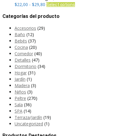
pueden
Rango
Este
$
22,00
-
$
29,80
Select options
elegir
de
producto
en
Categorías del producto
precios:
tiene
la
desde
múltiples
Accesorios
(29)
página
$22,00
variantes.
Baño
(12)
de
hasta
Las
Bebés
(37)
producto
$29,80
opciones
Cocina
(20)
se
Comedor
(40)
pueden
Detalles
(47)
elegir
Dormitorio
(34)
en
Hogar
(31)
la
Jardín
(1)
página
Madera
(3)
de
Niños
(3)
producto
Peltre
(270)
Sala
(36)
SPA
(14)
Terraza/Jardín
(19)
Uncategorized
(1)
Productos Destacados