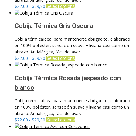
elegir
Rango
Este
$
22,00
-
$
29,80
Select options
en
de
producto
la
precios:
tiene
página
desde
múltiples
Cobija Térmica Gris Oscura
de
$22,00
variantes.
producto
hasta
Las
Cobija térmicaIdeal para mantenerte abrigadito, elaborado
$29,80
opciones
en 100% poliéster, sensación suave y liviana casi como un
se
abrazo. Antialérgica, fácil de lavar.
pueden
Rango
Este
$
22,00
-
$
29,80
Select options
elegir
de
producto
en
precios:
tiene
la
desde
múltiples
Cobija Térmica Rosada jaspeado con
página
$22,00
variantes.
blanco
de
hasta
Las
producto
$29,80
opciones
Cobija térmicaIdeal para mantenerte abrigadito, elaborado
se
en 100% poliéster, sensación suave y liviana casi como un
pueden
abrazo. Antialérgica, fácil de lavar.
elegir
Rango
Este
$
22,00
-
$
29,80
Select options
en
de
producto
la
precios:
tiene
página