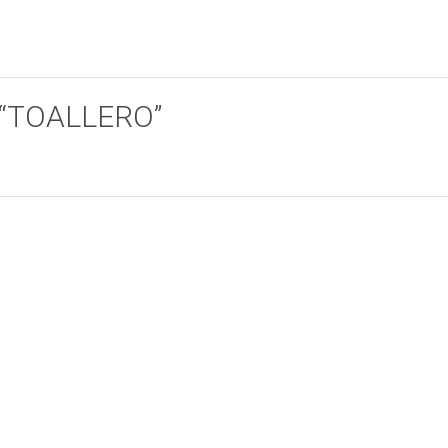
ar “TOALLERO”
POSA BOTELLAS
CHAMPANERA
Add to cart
Add to cart
GRANDE 6
REDONDA BORDE
SERVICIOS
CURVO ANILLOS
GRANDES