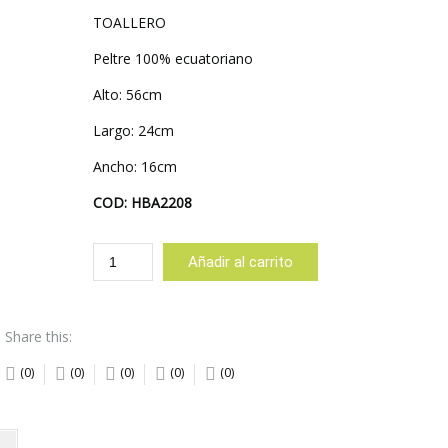
TOALLERO
Peltre 100% ecuatoriano
Alto: 56cm
Largo: 24cm
Ancho: 16cm
COD: HBA2208
TOALLERO
Añadir al carrito
cantidad
Share this:
(0)
(0)
(0)
(0)
(0)