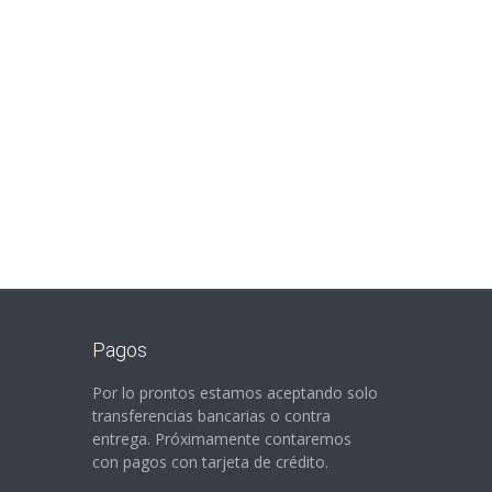
Pagos
Por lo prontos estamos aceptando solo
transferencias bancarias o contra
entrega. Próximamente contaremos
con pagos con tarjeta de crédito.