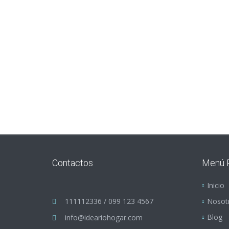
Contactos
Menú P
Inicio
111112336 / 099 123 4567
Nosot
Blog
info@ideariohogar.com