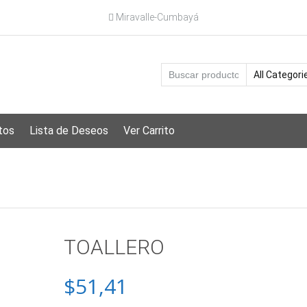
Miravalle-Cumbayá
tos
Lista de Deseos
Ver Carrito
TOALLERO
$
51,41