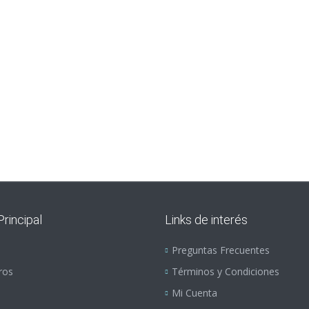
$
71,25
$
67,80
rincipal
Links de interés
Preguntas Frecuentes
ros
Términos y Condiciones
Mi Cuenta