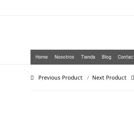
Skip
to
content
Skip
Home
Nosotros
Tienda
Blog
Contac
to
content
Post
Previous Product
Next Product
navigation